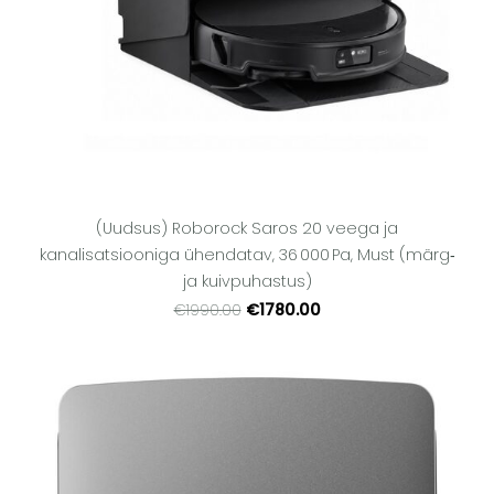
(Uudsus) Roborock Saros 20 veega ja
kanalisatsiooniga ühendatav, 36 000 Pa, Must (märg‑
ja kuivpuhastus)
€1780.00
€1990.00