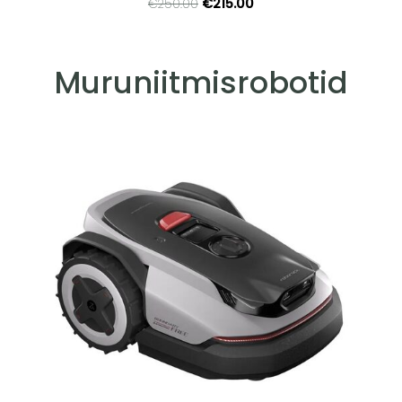
€215.00
€250.00
Muruniitmisrobotid