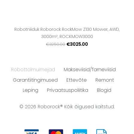
Robotniiduk Roborock RockMow Z130 Mower, AWD,
3000m², ROCKMOW3000
€3025.00
€3250.00
Robottolmuimejad
Makseviisid/Tarneviisid
Garantiitingimused
Ettevõte
Remont
Leping
Privaatsuspoliitika
Blogid
© 2026 Roborock® Kõik õigused kaitstud.