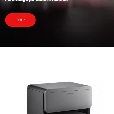
​Osta​