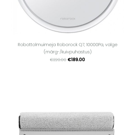
Robottolmuimeja Roborock Q7, 10000Pa, valge
(märg-/kuivpuhastus)
€189.00
€220.00