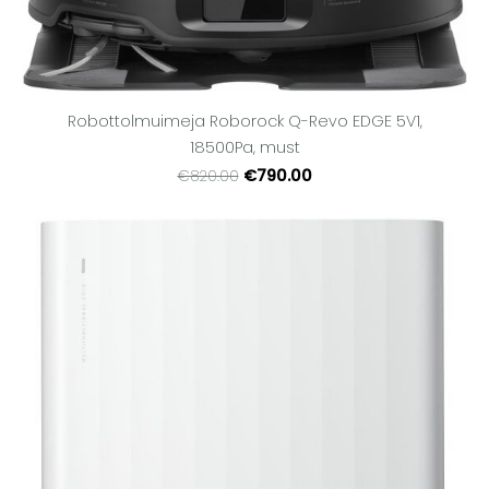
Robottolmuimeja Roborock Q-Revo EDGE 5V1,
18500Pa, must
€790.00
€820.00