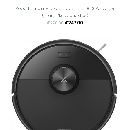
Robottolmuimeja Roborock Q7+, 10000Pa, valge
(märg-/kuivpuhastus)
€247.00
€290.00