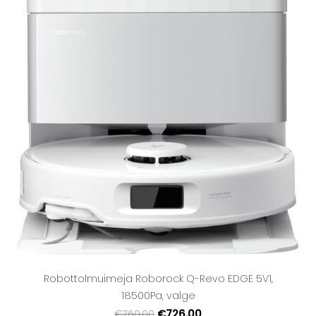
Robottolmuimeja Roborock Q-Revo EDGE 5V1,
18500Pa, valge
€726.00
€760.00