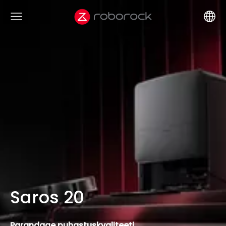
Saros 20
Parandage puhastuskvaliteeti