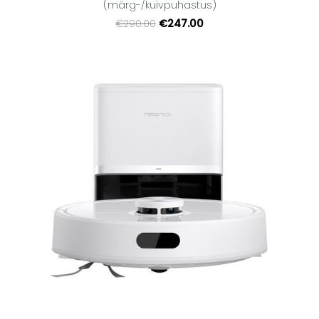
(märg-/kuivpuhastus)
€247.00
€290.00