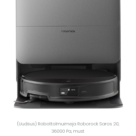
(Uudsus) Robottolmuimeja Roborock Saros 20,
36000 Pa, must