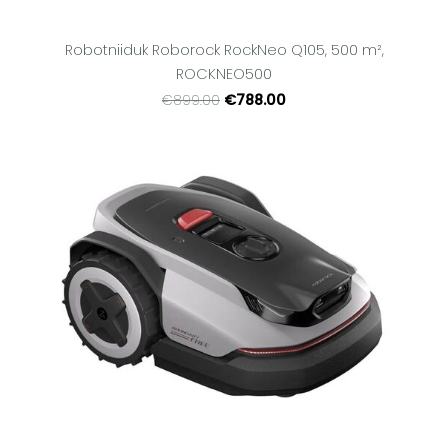
Robotniiduk Roborock RockNeo Q105, 500 m²,
ROCKNEO500
€788.00
€899.00