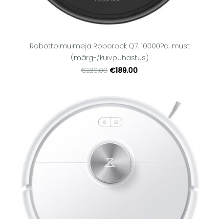
Robottolmuimeja Roborock Q7, 10000Pa, must
(märg-/kuivpuhastus)
€189.00
€220.00