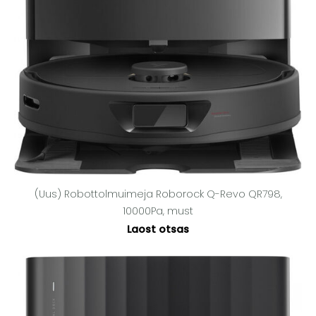
(Uus) Robottolmuimeja Roborock Q-Revo QR798,
10000Pa, must
Laost otsas