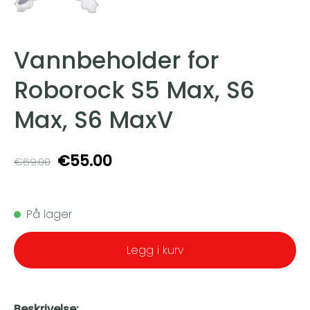
Vannbeholder for
Roborock S5 Max, S6
Max, S6 MaxV
€55.00
€69.00
På lager
Legg i kurv
Beskrivelse: