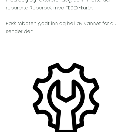
reparerte Roborock med FEDEX-kurér.
Pakk roboten godt inn og hell av vannet før du
sender den.