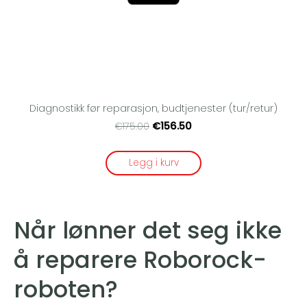
Diagnostikk før reparasjon, budtjenester (tur/retur)
€156.50
€175.00
Legg i kurv
Når lønner det seg ikke
å reparere Roborock-
roboten?