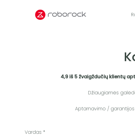
R
K
4,9 iš 5 žvaigždučių klientų a
Džiaugiamės galėdam
Aptarnavimo / garantijos 
Vardas
*