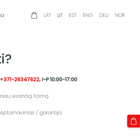
ma
LAT
LIT
EST
ENG
DEU
NOR
i?
+371-26347622
,
I-P 10:00-17:00
emiau esančią formą.
 Aptarnavimas / garantija.