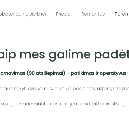
obotai dulkių siurbliai
Priedai
Remontas
Para
aip mes galime padėt
ptarnavimas (90 atsiliepimai) – patikimas ir operatyvus:
i atsakyti į klausimus.Jei reikia pagalbos, užpildykite ž
atvejais vadovaukitės instrukcijomis, pateiktomis skyriuje