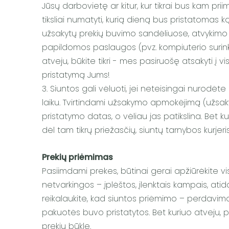
Jūsų darbovietę ar kitur, kur tikrai bus kam pr
tiksliai numatyti, kurią dieną bus pristatomas
užsakytų prekių buvimo sandėliuose, atvykimo į 
papildomos paslaugos (pvz. kompiuterio surinkima
atveju, būkite tikri - mes pasiruošę atsakyti į v
pristatymą Jums!
3. Siuntos gali vėluoti, jei neteisingai nurod
laiku. Tvirtindami užsakymo apmokėjimą (užsak
pristatymo datas, o vėliau jas patikslina. Bet k
dėl tam tikrų priežasčių, siuntų tarnybos kurj
Prekių priėmimas
Pasiimdami prekes, būtinai gerai apžiūrėkite v
netvarkingos – įplėštos, įlenktais kampais, atida
reikalaukite, kad siuntos priėmimo – perdavimo
pakuotės buvo pristatytos. Bet kuriuo atveju, pr
prekių būklę.