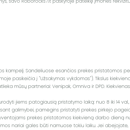
nys, savo Roborocks7.lt paskyroje pateikę įmonės rekvizitu
tijos kampelį. Sandėliuose esančios prekės pristatomos p
moje pasikeičia į "Užsakymas vykdomas"). Tikslus kiekvie
tlieka mūsų partneriai: Venipak, Omniva ir DPD. Kiekvi
ti jiems patogiausią pristatymo laiką: nuo 8 iki 14 val., nuo
, esant galimybei, pamėgins pristatyti prekes pirkėjo pag
 gyventojams prekės pristatomos kiekvieną darbo dieną nuo 
mos nariai galės būti namuose tokiu laiku. Jei abejojate, g