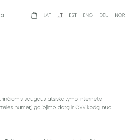
ma
LAT
LIT
EST
ENG
DEU
NOR
 turinčiomis saugaus atsiskaitymo internete
telės numerį, galiojimo datą ir CVV kodą, nuo