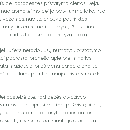
nkais dėl patogesnės pristatymo dienos. Deja,
o nuo apmokėjimo bei jo patvirtinimo laiko, nuo
bus vežamos, nuo to, ar buvo pasirinktos
tyti ir kontroliuoti aplinkybių. Bet kuriuo
alioje, kad užtikrintume operatyvų prekių
 jei kurjeris nerado Jūsų numatytu pristatymo
kai paprastai praneša apie preliminarias
 datą mažiausiai prieš vieną darbo dieną. Jei,
mės dėl Jums priimtino naujo pristatymo laiko.
. Jei pastebėjote, kad dėžės atvažiavo
siuntos. Jei nuspręsite priimti pažeistą siuntą,
sliai ir išsamiai aprašyta, kokios būklės
iuntą ir vizualiai patikrinkite joje esančių