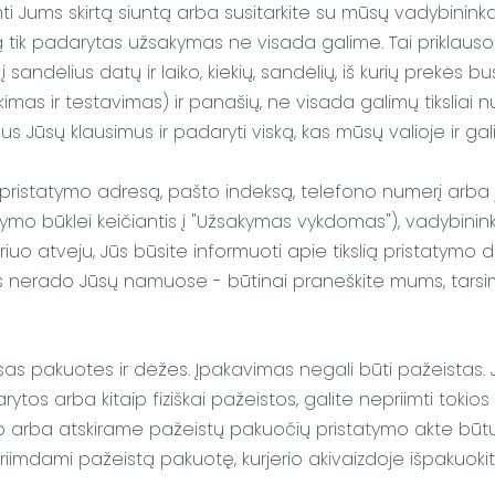
iimti Jums skirtą siuntą arba susitarkite su mūsų vadybini
 ką tik padarytas užsakymas ne visada galime. Tai priklaus
sandėlius datų ir laiko, kiekių, sandėlių, iš kurių prekės 
s ir testavimas) ir panašių, ne visada galimų tiksliai numa
isus Jūsų klausimus ir padaryti viską, kas mūsų valioje ir g
ėte pristatymo adresą, pašto indeksą, telefono numerį arba
ymo būklei keičiantis į "Užsakymas vykdomas"), vadybinin
uriuo atveju, Jūs būsite informuoti apie tikslią pristatymo
eris nerado Jūsų namuose - būtinai praneškite mums, tarsi
isas pakuotes ir dėžes. Įpakavimas negali būti pažeistas
rytos arba kitaip fiziškai pažeistos, galite nepriimti tokios 
 arba atskirame pažeistų pakuočių pristatymo akte būtų tik
iimdami pažeistą pakuotę, kurjerio akivaizdoje išpakuokite s