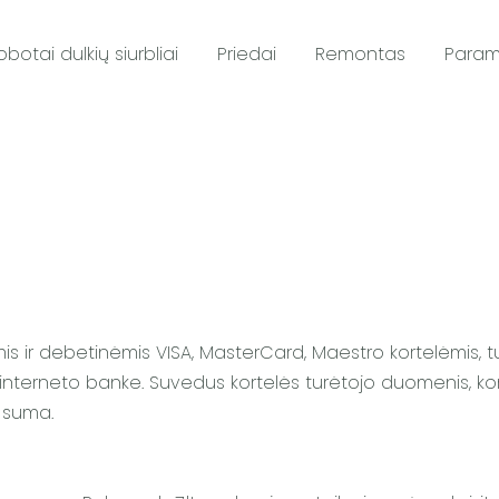
obotai dulkių siurbliai
Priedai
Remontas
Para
nėmis ir debetinėmis VISA, MasterCard, Maestro kortelėmis,
interneto banke. Suvedus kortelės turėtojo duomenis, kor
o suma.