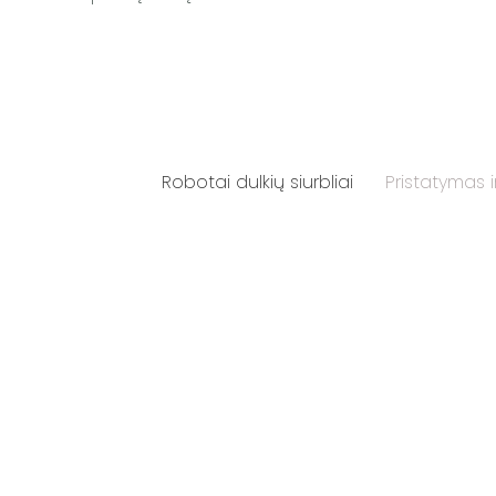
Robotai dulkių siurbliai
Pristatymas 