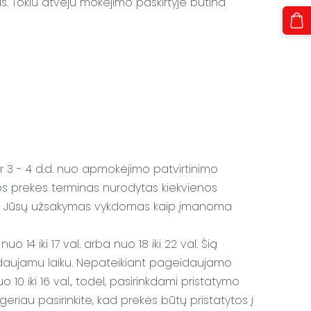
s. Tokiu atveju mokėjimo paskirtyje būtina
er
3 - 4
d.d. nuo apmokėjimo patvirtinimo
nos prekės terminas nurodytas kiekvienos
enas Jūsų užsakymas vykdomas kaip įmanoma
 14 iki 17 val. arba nuo 18 iki 22 val. Šią
eidaujamu laiku. Nepateikiant pageidaujamo
10 iki 16 val., todėl, pasirinkdami pristatymo
eriau pasirinkite, kad prekės būtų pristatytos į