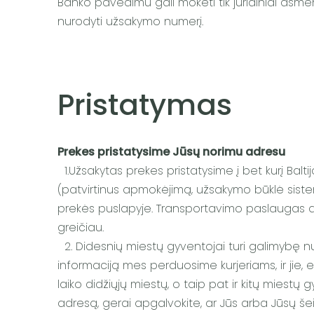
Banko pavedimu gali mokėti tik juridiniai asme
nurodyti užsakymo numerį.
Pristatymas
Prekes pristatysime Jūsų norimu adresu
1.Užsakytas prekes pristatysime į bet kurį Bal
(patvirtinus apmokėjimą, užsakymo būklė siste
prekės puslapyje. Transportavimo paslaugas a
greičiau.
2. Didesnių miestų gyventojai turi galimybę nurody
informaciją mes perduosime kurjeriams, ir jie
laiko didžiųjų miestų, o taip pat ir kitų miestų
adresą, gerai apgalvokite, ar Jūs arba Jūsų šei