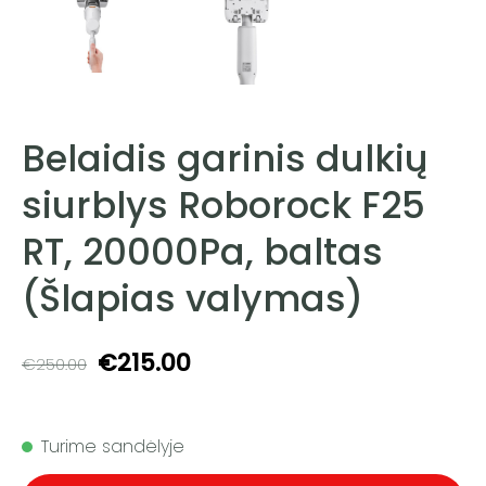
Belaidis garinis dulkių
siurblys Roborock F25
RT, 20000Pa, baltas
(Šlapias valymas)
€215.00
€250.00
Turime sandėlyje