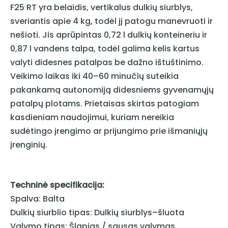
F25 RT yra belaidis, vertikalus dulkių siurblys,
sveriantis apie 4 kg, todėl jį patogu manevruoti ir
nešioti. Jis aprūpintas 0,72 l dulkių konteineriu ir
0,87 l vandens talpa, todėl galima kelis kartus
valyti didesnes patalpas be dažno ištuštinimo.
Veikimo laikas iki 40–60 minučių suteikia
pakankamą autonomiją didesniems gyvenamųjų
patalpų plotams. Prietaisas skirtas patogiam
kasdieniam naudojimui, kuriam nereikia
sudėtingo įrengimo ar prijungimo prie išmaniųjų
įrenginių.
Techninė specifikacija:
Spalva: Balta
Dulkių siurblio tipas: Dulkių siurblys–šluota
Valymo tipas: Šlapias / sausas valymas