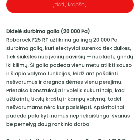
Įdėti į krepšelį
Didelė siurbimo galia (20 000 Pa)
Roborock F25 RT užtikrina galingą 20 000 Pa
siurbimo galią, kuri efektyviai surenka tiek dulkes,
tiek šiukšles nuo įvairių paviršių — nuo kietų grindų
iki kilimų. Ši galia padeda vienu metu atlikti sauso
ir šlapio valymo funkcijas, leidžiant pašalinti
nešvarumus ir drėgnas dėmes vienu perėjimu.
Prietaiso konstrukcija ir volelis sukurti taip, kad
užtikrintų tikslų kraštų ir kampų valymą, todėl
nešvarumams nėra kur pasislėpti. Apskritai tai
padeda palaikyti namus nepriekaištingai švarius
be pernelyg daug rankinio darbo.