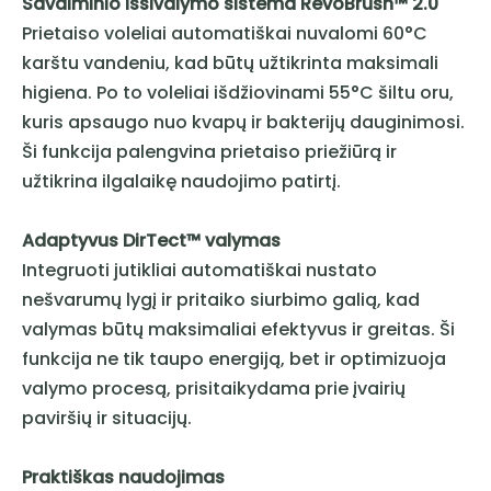
Savaiminio išsivalymo sistema RevoBrush™ 2.0
Prietaiso voleliai automatiškai nuvalomi 60°C
karštu vandeniu, kad būtų užtikrinta maksimali
higiena. Po to voleliai išdžiovinami 55°C šiltu oru,
kuris apsaugo nuo kvapų ir bakterijų dauginimosi.
Ši funkcija palengvina prietaiso priežiūrą ir
užtikrina ilgalaikę naudojimo patirtį.
Adaptyvus DirTect™ valymas
Integruoti jutikliai automatiškai nustato
nešvarumų lygį ir pritaiko siurbimo galią, kad
valymas būtų maksimaliai efektyvus ir greitas. Ši
funkcija ne tik taupo energiją, bet ir optimizuoja
valymo procesą, prisitaikydama prie įvairių
paviršių ir situacijų.
Praktiškas naudojimas