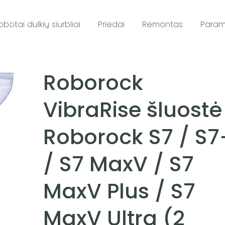
obotai dulkių siurbliai
Priedai
Remontas
Para
Roborock
VibraRise šluostė
Roborock S7 / S7
/ S7 MaxV / S7
MaxV Plus / S7
MaxV Ultra (2