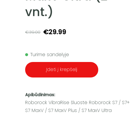
vnt.)
€29.99
€39.00
Turime sandėlyje
Įdėti į krepšelį
Apibūdinimas:
Roborock VibraRise šluostė Roborock S7 / S7+ 
S7 MaxV / S7 MaxV Plus / S7 MaxV Ultra