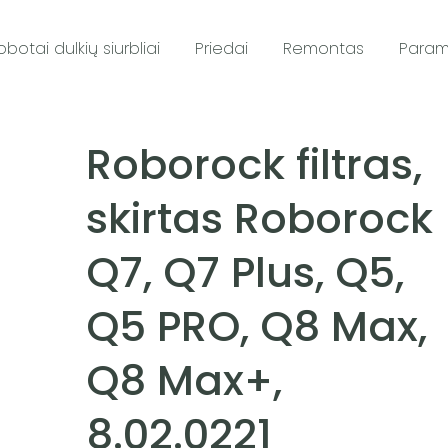
obotai dulkių siurbliai
Priedai
Remontas
Para
Roborock filtras,
skirtas Roborock
Q7, Q7 Plus, Q5,
Q5 PRO, Q8 Max,
Q8 Max+,
8.02.0221