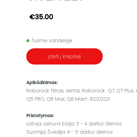
€35.00
Turime sandėlyje
Įdėti į krepšelį
Apibūdinimas:
Roborock filtras, skirtas Roborock Q7, Q7 Plus, 
Q5 PRO, Q8 Max, Q8 Max+, 8.02.0221
Pristatymas:
Latvija, Lietuva Estija: 3 - 4 darbo dienos
Suomija, Švedija: 4 - 5 darbo dienos