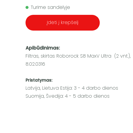
Turime sandėlyje
Įdėti į krepšelį
Apibūdinimas:
Filtras, skirtas Roborock S8 MaxV Ultra (2 vnt.),
8.02.0316
Pristatymas:
Latvija, Lietuva Estija: 3 - 4 darbo dienos
Suomija, Švedija: 4 - 5 darbo dienos