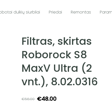
obotai dulkių siurbliai
Priedai
Remontas
Para
Filtras, skirtas
Roborock S8
MaxV Ultra (2
vnt.), 8.02.0316
€48.00
€56.00