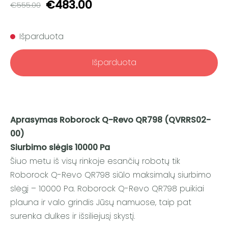
€483.00
€555.00
Išparduota
Išparduota
Aprasymas Roborock Q-Revo QR798 (QVRRS02-
00)
Siurbimo slėgis 10000 Pa
Šiuo metu iš visų rinkoje esančių robotų tik
Roborock Q-Revo QR798 siūlo maksimalų siurbimo
slėgį – 10000 Pa. Roborock Q-Revo QR798 puikiai
plauna ir valo grindis Jūsų namuose, taip pat
surenka dulkes ir išsiliejusį skystį.