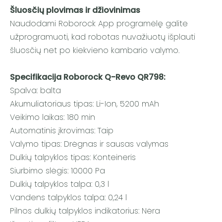
Šluosčių plovimas ir džiovinimas
Naudodami Roborock App programėlę galite
užprogramuoti, kad robotas nuvažiuotų išplauti
šluosčių net po kiekvieno kambario valymo.
Specifikacija Roborock Q-Revo QR798:
Spalva: balta
Akumuliatoriaus tipas: Li-Ion, 5200 mAh
Veikimo laikas: 180 min
Automatinis įkrovimas: Taip
Valymo tipas: Drėgnas ir sausas valymas
Dulkių talpyklos tipas: Konteineris
Siurbimo slėgis: 10000 Pa
Dulkių talpyklos talpa: 0,3 l
Vandens talpyklos talpa: 0,24 l
Pilnos dulkių talpyklos indikatorius: Nėra