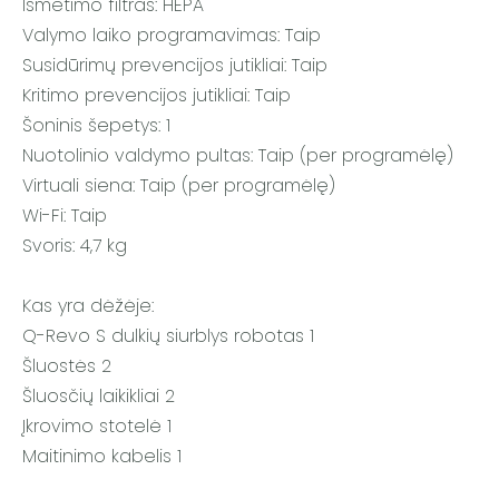
Išmetimo filtras: HEPA
Valymo laiko programavimas: Taip
Susidūrimų prevencijos jutikliai: Taip
Kritimo prevencijos jutikliai: Taip
Šoninis šepetys: 1
Nuotolinio valdymo pultas: Taip (per programėlę)
Virtuali siena: Taip (per programėlę)
Wi-Fi: Taip
Svoris: 4,7 kg
Kas yra dėžėje:
Q-Revo S dulkių siurblys robotas 1
Šluostės 2
Šluosčių laikikliai 2
Įkrovimo stotelė 1
Maitinimo kabelis 1