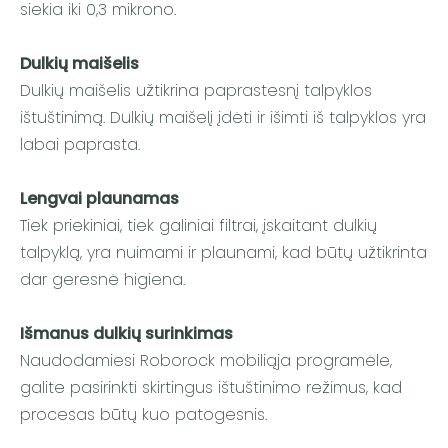
siekia iki 0,3 mikrono.
Dulkių maišelis
Dulkių maišelis užtikrina paprastesnį talpyklos
ištuštinimą. Dulkių maišelį įdėti ir išimti iš talpyklos yra
labai paprasta.
Lengvai plaunamas
Tiek priekiniai, tiek galiniai filtrai, įskaitant dulkių
talpyklą, yra nuimami ir plaunami, kad būtų užtikrinta
dar geresnė higiena.
Išmanus dulkių surinkimas
Naudodamiesi Roborock mobiliąja programėle,
galite pasirinkti skirtingus ištuštinimo režimus, kad
procesas būtų kuo patogesnis.