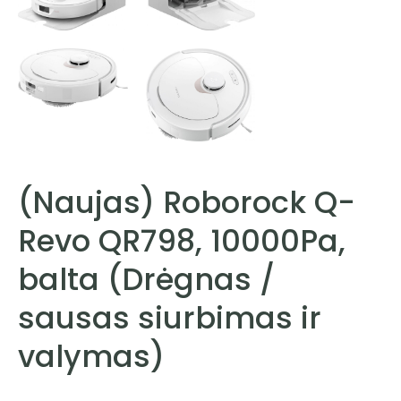
(Naujas) Roborock Q-
Revo QR798, 10000Pa,
balta (Drėgnas /
sausas siurbimas ir
valymas)