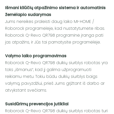
Išmani kliūčių atpažinimo sistema ir automatinis
žemėlapio sudarymas
Jums nereikės praleisti daug laiko MI-HOME /
Roborock programėlėje, kad nustatytumėte ribas.
Roborock Q-Revo QR798 programinė įranga pati
jas atpažins, ir Jūs tai pamatysite programėlėje.
Valymo laiko programavimas
Roborock Q-Revo QR798 dulkių siurblys robotas yra
toks „išmanus“, kad jį galima užprogramuoti
reikiamu metu. Tokiu būdu dulkių siurblys baigs
valymą, pavyzdžiui, prieš Jums grįžtant iš darbo ar
atvykstant svečiams.
Susidūrimų prevencijos jutikliai
Roborock Q-Revo QR798 dulkių siurblys robotas turi