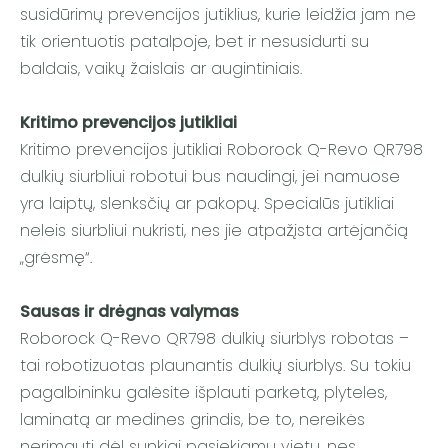
susidūrimų prevencijos jutiklius, kurie leidžia jam ne
tik orientuotis patalpoje, bet ir nesusidurti su
baldais, vaikų žaislais ar augintiniais.
Kritimo prevencijos jutikliai
Kritimo prevencijos jutikliai Roborock Q-Revo QR798
dulkių siurbliui robotui bus naudingi, jei namuose
yra laiptų, slenksčių ar pakopų. Specialūs jutikliai
neleis siurbliui nukristi, nes jie atpažįsta artėjančią
„grėsmę“.
Sausas ir drėgnas valymas
Roborock Q-Revo QR798 dulkių siurblys robotas –
tai robotizuotas plaunantis dulkių siurblys. Su tokiu
pagalbininku galėsite išplauti parketą, plyteles,
laminatą ar medines grindis, be to, nereikės
nerimauti dėl sunkiai pasiekiamų vietų, nes