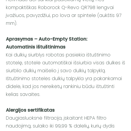
kompaktiškas Roborock Q-Revo QR798 lengvai
įvažiuos, pavyzdžiui, po lova ar spintele (aukštis 97
mm).
Aprasymas – Auto-Empty Station:
Automatinis ištuštinimas
Kai dulkių siurblys robotas pasiekia ištuštinimo
stotelę, stotelė automatiškai išsiurbia visas dulkes iš
siurblio dulkių maišelio į savo dulkių talpyklą.
Ištuštinimo stotelės dulkių talpykla yra pakankamai
didelė, kad jos nereikėtų rankiniu būdu ištuštinti
kelias savaites.
Alergijos sertifikatas
Daugiasluoksnė filtracija, įskaitant HEPA filtro
naudojimą, sulaiko iki 99,99 % dalelių, kurių dydis