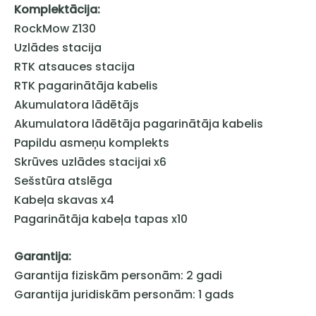
Komplektācija:
RockMow Z130
Uzlādes stacija
RTK atsauces stacija
RTK pagarinātāja kabelis
Akumulatora lādētājs
Akumulatora lādētāja pagarinātāja kabelis
Papildu asmeņu komplekts
Skrūves uzlādes stacijai x6
Sešstūra atslēga
Kabeļa skavas x4
Pagarinātāja kabeļa tapas x10
Garantija:
Garantija fiziskām personām: 2 gadi
Garantija juridiskām personām: 1 gads