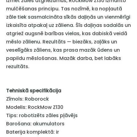
izmet zāles atgriezumus, RockMow Z130 izmanto
mulčēšanas principu. Tas nozīmē, ka nopļautā
zāle tiek sasmalcināta sīkās daļiņās un vienmērīgi
izkaisīta atpakaļ uz zāliena. Šīs daļiņas sadalās un
atgriež augsnē barības vielas, kas dabiskā veidā
mēslo zālienu. Rezultāts — biezāks, zaļāks un
veselīgāks zāliens, kas prasa mazāk ūdens un
papildu mēslošanas. Mazāk darba, bet labāks
rezultāts.
Tehniskā specifikācija
Zīmols: Roborock
Modelis: RockMow Z130
Tips: robotizēts zāles pļāvējs
Barošana: akumulators
Baterija komplektā: ir