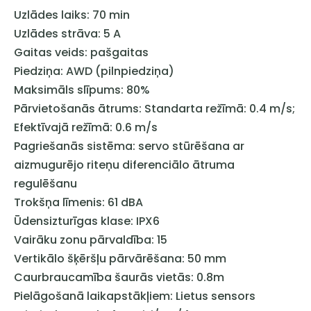
Uzlādes laiks: 70 min
Uzlādes strāva: 5 A
Gaitas veids: pašgaitas
Piedziņa: AWD (pilnpiedziņa)
Maksimāls slīpums: 80%
Pārvietošanās ātrums: Standarta režīmā: 0.4 m/s;
Efektīvajā režīmā: 0.6 m/s
Pagriešanās sistēma: servo stūrēšana ar
aizmugurējo riteņu diferenciālo ātruma
regulēšanu
Trokšņa līmenis: 61 dBA
Ūdensizturīgas klase: IPX6
Vairāku zonu pārvaldība: 15
Vertikālo šķēršļu pārvārēšana: 50 mm
Caurbraucamība šaurās vietās: 0.8m
Pielāgošanā laikapstākļiem: Lietus sensors