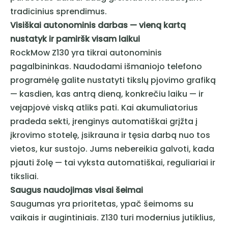
tradicinius sprendimus.
Visiškai autonominis darbas — vieną kartą
nustatyk ir pamiršk visam laikui
RockMow Z130 yra tikrai autonominis
pagalbininkas. Naudodami išmaniojo telefono
programėlę galite nustatyti tikslų pjovimo grafiką
— kasdien, kas antrą dieną, konkrečiu laiku — ir
vejapjovė viską atliks pati. Kai akumuliatorius
pradeda sekti, įrenginys automatiškai grįžta į
įkrovimo stotelę, įsikrauna ir tęsia darbą nuo tos
vietos, kur sustojo. Jums nebereikia galvoti, kada
pjauti žolę — tai vyksta automatiškai, reguliariai ir
tiksliai.
Saugus naudojimas visai šeimai
Saugumas yra prioritetas, ypač šeimoms su
vaikais ir augintiniais. Z130 turi modernius jutiklius,