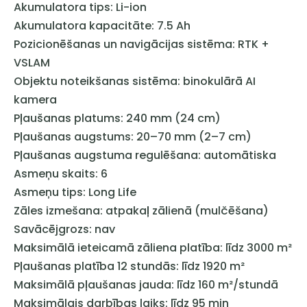
Akumulatora tips: Li-ion
Akumulatora kapacitāte: 7.5 Ah
Pozicionēšanas un navigācijas sistēma: RTK +
VSLAM
Objektu noteikšanas sistēma: binokulārā AI
kamera
Pļaušanas platums: 240 mm (24 cm)
Pļaušanas augstums: 20–70 mm (2–7 cm)
Pļaušanas augstuma regulēšana: automātiska
Asmeņu skaits: 6
Asmeņu tips: Long Life
Zāles izmešana: atpakaļ zālienā (mulčēšana)
Savācējgrozs: nav
Maksimālā ieteicamā zāliena platība: līdz 3000 m²
Pļaušanas platība 12 stundās: līdz 1920 m²
Maksimālā pļaušanas jauda: līdz 160 m²/stundā
Maksimālais darbības laiks: līdz 95 min