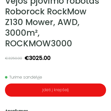
Vejos pjovimo robotas
Roborock RockMow
Z130 Mower, AWD,
3000m²,
ROCKMOW3000
€3025.00
€3250.00
Turime sandėlyje
Įdėti į krepšelį