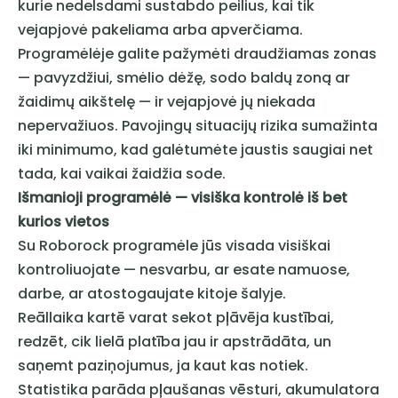
kurie nedelsdami sustabdo peilius, kai tik
vejapjovė pakeliama arba apverčiama.
Programėlėje galite pažymėti draudžiamas zonas
— pavyzdžiui, smėlio dėžę, sodo baldų zoną ar
žaidimų aikštelę — ir vejapjovė jų niekada
nepervažiuos. Pavojingų situacijų rizika sumažinta
iki minimumo, kad galėtumėte jaustis saugiai net
tada, kai vaikai žaidžia sode.
Išmanioji programėlė — visiška kontrolė iš bet
kurios vietos
Su Roborock programėle jūs visada visiškai
kontroliuojate — nesvarbu, ar esate namuose,
darbe, ar atostogaujate kitoje šalyje.
Reāllaika kartē varat sekot pļāvēja kustībai,
redzēt, cik lielā platība jau ir apstrādāta, un
saņemt paziņojumus, ja kaut kas notiek.
Statistika parāda pļaušanas vēsturi, akumulatora