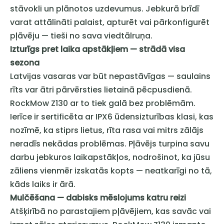
stāvokli un plānotos uzdevumus. Jebkurā brīdī
varat attālināti palaist, apturēt vai pārkonfigurēt
pļāvēju — tieši no sava viedtālruņa.
Izturīgs pret laika apstākļiem — strādā visa
sezona
Latvijas vasaras var būt nepastāvīgas — saulains
rīts var ātri pārvērsties lietainā pēcpusdienā.
RockMow Z130 ar to tiek galā bez problēmām.
Ierīce ir sertificēta ar IPX6 ūdensizturības klasi, kas
nozīmē, ka stiprs lietus, rīta rasa vai mitrs zālājs
neradīs nekādas problēmas. Pļāvējs turpina savu
darbu jebkuros laikapstākļos, nodrošinot, ka jūsu
zāliens vienmēr izskatās kopts — neatkarīgi no tā,
kāds laiks ir ārā.
Mulčēšana — dabisks mēslojums katru reizi
Atšķirībā no parastajiem pļāvējiem, kas savāc vai