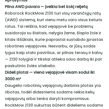
Aprašymas
Pilna AWD pavara — įveikia bet kokį reljefą
Roborock RockMow Z130 turi visų varančiųjų ratų
(AWD) sistemą, kuri vienu metu varo visus keturis
ratus. Tai reiškia, kad vejapjovė be problemų
susidoroja su šlaitais, nelygia žeme, šlapia žole ir
kitais iššūkiais, kurie paprastai sustabdo įprastas
robotines vejapjoves. Nesvarbu, ar jūsų sodas
lygus kaip stalo paviršius, ar pilnas terasų ir kalvų
— Z130 tolygiai ir tiksliai atlieka savo darbą iki pat
paskutinio žolės stiebelio.
Dideli plotai — viena vejapjovė visam sodui iki
3000 m²
Daugelio robotinių vejapjovių darbinis plotas yra
ribotas, todėl didesniems sodams reikia kelių
vejapjovių arba tenka daryti kompromisus.
RockMow Z130 sukurtas būtent dideliems sodams