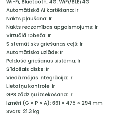
Wi-Fi, Bluetooth, 4G: WiFi/BLE/4G
Automātiskā AI kartēšana: Ir
Nakts pļaušana: Ir
Nakts redzamības apgaismojums: Ir
Virtuālā robeža: Ir
Sistemātisks griešanas ceļš: Ir
Automātiska uzlāde: Ir
Peldošā griešanas sistēma: Ir
Slīdošais disks: Ir
Viedā mājas integrācija: Ir
Lietotņu kontrole: Ir
GPS zādziņu izsekošana: Ir
Izmēri (G × P × A): 661 × 475 × 294 mm
Svars: 21.3 kg