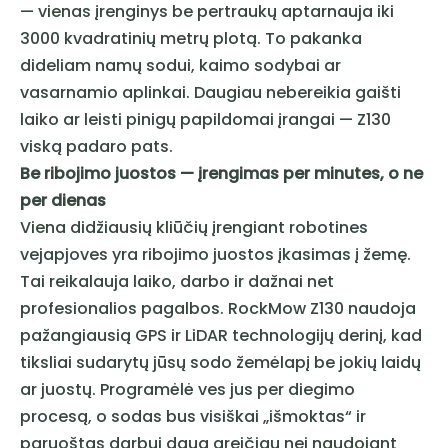
— vienas įrenginys be pertraukų aptarnauja iki
3000 kvadratinių metrų plotą. To pakanka
dideliam namų sodui, kaimo sodybai ar
vasarnamio aplinkai. Daugiau nebereikia gaišti
laiko ar leisti pinigų papildomai įrangai — Z130
viską padaro pats.
Be ribojimo juostos — įrengimas per minutes, o ne
per dienas
Viena didžiausių kliūčių įrengiant robotines
vejapjoves yra ribojimo juostos įkasimas į žemę.
Tai reikalauja laiko, darbo ir dažnai net
profesionalios pagalbos. RockMow Z130 naudoja
pažangiausią GPS ir LiDAR technologijų derinį, kad
tiksliai sudarytų jūsų sodo žemėlapį be jokių laidų
ar juostų. Programėlė ves jus per diegimo
procesą, o sodas bus visiškai „išmoktas“ ir
paruoštas darbui daug greičiau nei naudojant